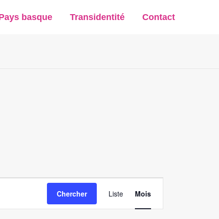
Pays basque
Transidentité
Contact
Navigation
Chercher
Liste
Mois
de
vues