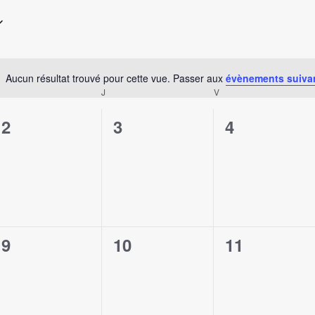
Aucun résultat trouvé pour cette vue. Passer aux
évènements suiva
Notice
MERCREDI
J
JEUDI
V
VENDREDI
0
0
0
2
3
4
évènement,
évènement,
évènement
0
0
0
9
10
11
évènement,
évènement,
évènement