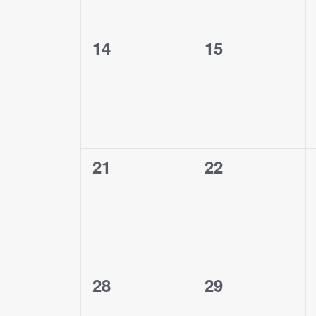
0
0
14
15
évènement,
évènement,
0
0
21
22
évènement,
évènement,
0
0
28
29
évènement,
évènement,