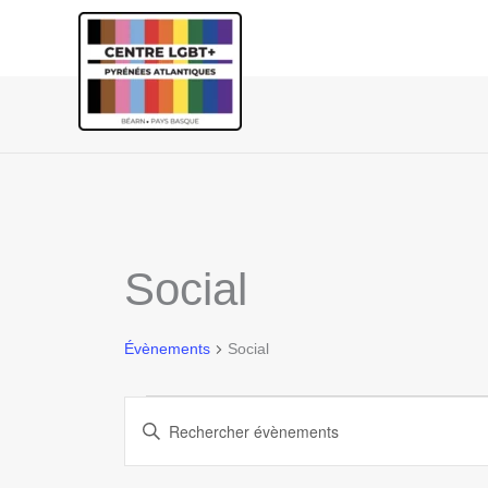
Social
Évènements
Social
Évènements
Recherche
Saisir
et
mot-
navigation