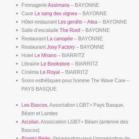
Fromagerie
Assimans
– BAYONNE
Cave
Le sang des vignes
– BAYONNE
Hôtel-restaurant
Les genêts – Atea
– BAYONNE
Salle d’escalade
The Roof
– BAYONNE
Restaurant
La canopée
– BAYONNE
Restaurant
Josy Factory
– BAYONNE
Hotel
Le Mirano
– BIARRITZ
Librairie
Le Bookstore
– BIARRITZ
Cinéma
Le Royal
– BIARRITZ
Soins esthétiques pour homme The Wave Care –
PAYS BASQUE
Les Bascos
, Association LGBT+ Pays Basque,
Béarn et Landes
Arcolan
, Association LGBT+ Béarn (antenne des
Bascos)
Biarritz Pride
, Organisation pour l’organisation de