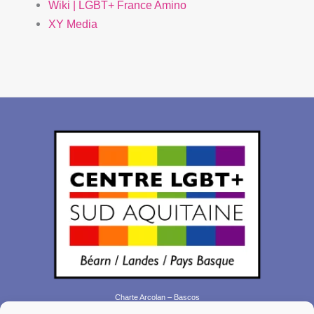
Wiki | LGBT+ France Amino
XY Media
Charte Arcolan – Bascos