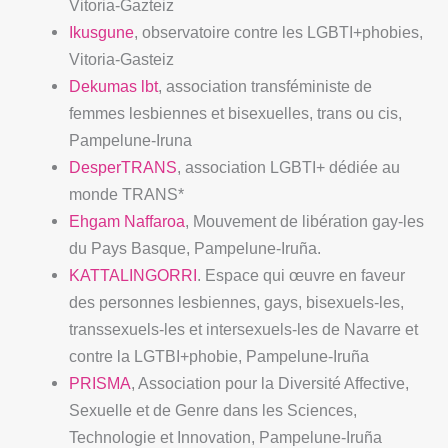
Vitoria-Gazteiz
Ikusgune
, observatoire contre les LGBTI+phobies,
Vitoria-Gasteiz
Dekumas lbt
, association transféministe de
femmes lesbiennes et bisexuelles, trans ou cis,
Pampelune-Iruna
DesperTRANS
, association LGBTI+ dédiée au
monde TRANS*
Ehgam Naffaroa
, Mouvement de libération gay-les
du Pays Basque, Pampelune-Iruña.
KATTALINGORRI
. Espace qui œuvre en faveur
des personnes lesbiennes, gays, bisexuels-les,
transsexuels-les et intersexuels-les de Navarre et
contre la LGTBI+phobie, Pampelune-Iruña
PRISMA
, Association pour la Diversité Affective,
Sexuelle et de Genre dans les Sciences,
Technologie et Innovation, Pampelune-Iruña