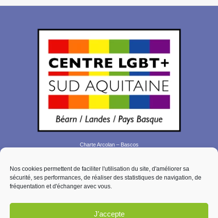
Charte Arcolan – Bascos
Plan de site
Nos cookies permettent de faciliter l'utilisation du site, d'améliorer sa
Contact
sécurité, ses performances, de réaliser des statistiques de navigation, de
Mentions légales
fréquentation et d'échanger avec vous.
Politique de confidentialité
Politique de cookies (EU)
J'accepte