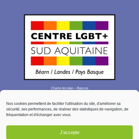
Charte Arcolan – Bascos
Plan de site
Nos cookies permettent de faciliter l'utilisation du site, d'améliorer sa
Contact
sécurité, ses performances, de réaliser des statistiques de navigation, de
Mentions légales
fréquentation et d'échanger avec vous.
Politique de confidentialité
Politique de cookies (EU)
J'accepte