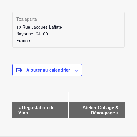
Txalaparta
10 Rue Jacques Laffitte
Bayonne
,
64100
France
Ajouter au calendrier
Navigation
«
Dégustation de
Atelier Collage &
Vins
Découpage
»
Évènement