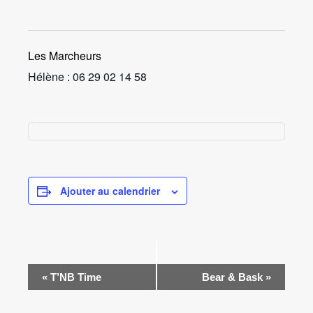
Les Marcheurs
Hélène : 06 29 02 14 58
Ajouter au calendrier
Navigation
«
T’NB Time
Bear & Bask
»
Évènement