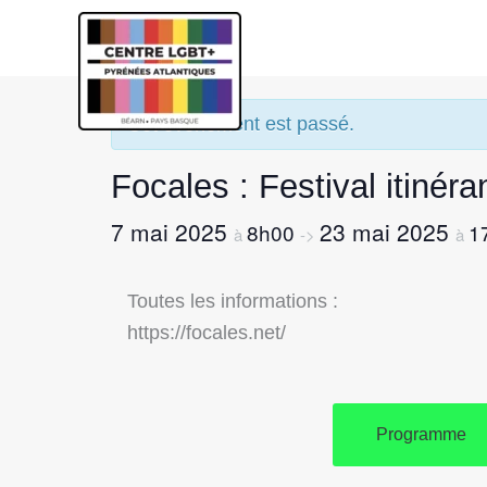
« Tous les Évènements
Cet évènement est passé.
Focales : Festival itinér
7 mai 2025
23 mai 2025
8h00
1
à
->
à
Toutes les informations :
https://focales.net/
Programme