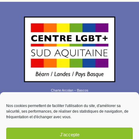
Charte Arcolan – Bascos
Plan de site
Nos cookies permettent de faciliter l'utilisation du site, d'améliorer sa
Contact
sécurité, ses performances, de réaliser des statistiques de navigation, de
Mentions légales
fréquentation et d'échanger avec vous.
Politique de confidentialité
Politique de cookies (EU)
J'accepte