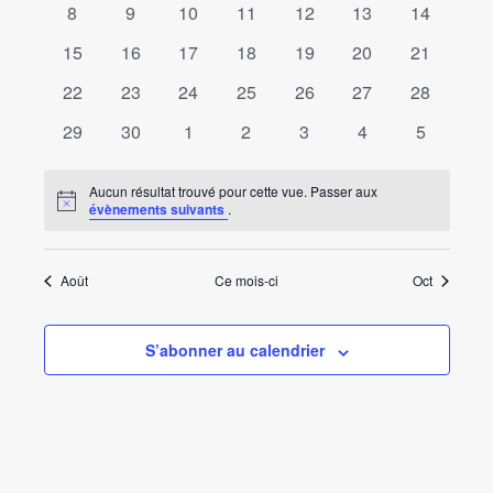
vues
0
0
0
0
0
0
0
8
9
10
11
12
13
14
évènements
évènements
évènements
évènements
évènements
évènements
Évènements
évènemen
0
0
0
0
0
0
0
15
16
17
18
19
20
21
évènements
évènements
évènements
évènements
évènements
évènements
évènemen
0
0
0
0
0
0
0
22
23
24
25
26
27
28
évènements
évènements
évènements
évènements
évènements
évènements
évènemen
0
0
0
0
0
0
0
29
30
1
2
3
4
5
évènements
évènements
évènements
évènements
évènements
évènements
évènemen
Aucun résultat trouvé pour cette vue. Passer aux
Notice
évènements suivants
.
Août
Ce mois-ci
Oct
S’abonner au calendrier